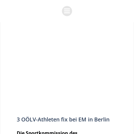
Zum
Inhalt
springen
3 OÖLV-Athleten fix bei EM in Berlin
Die Sportkommission des