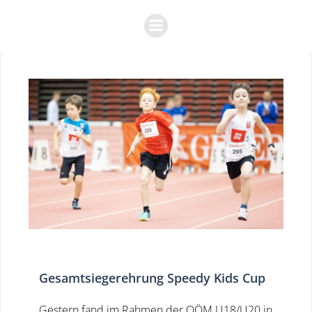
Zum
Inhalt
springen
Gesamtsiegerehrung Speedy Kids Cup
Gestern fand im Rahmen der OÖM U18/U20 in