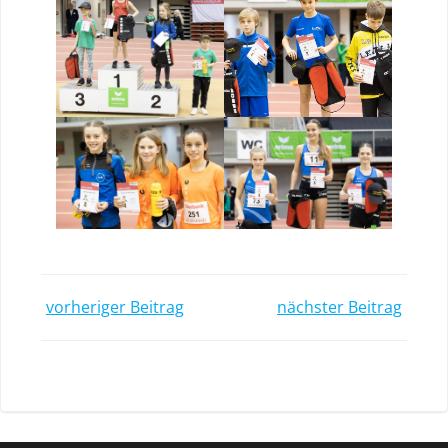
Post
Post
vorheriger Beitrag
nächster Beitrag
navigation
navigatio