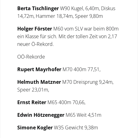
Berta Tischlinger
W90 Kugel, 6,40m, Diskus
14,72m, Hammer 18,74m, Speer 9,80m
Holger Förster
M60 vom SLV war beim 800m
ein Klasse für sich. Mit der tollen Zeit von 2,17
neuer Ö-Rekord.
OÖ-Rekorde
Rupert Mayrhofer
M70 400m 77,51,
Helmuth Matzner
M70 Dreisprung 9,24m,
Speer 23,01m,
Ernst Reiter
M65 400m 70,66,
Edwin Hötzenegger
M65 Weit 4,51m
Simone Kogler
W35 Gewicht 9,38m