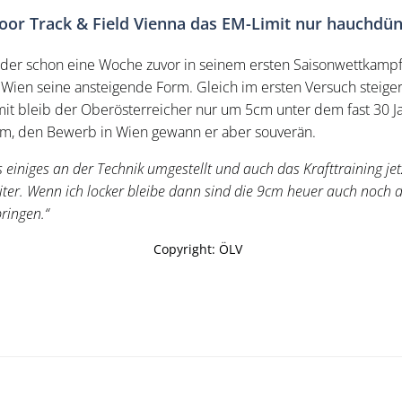
door Track & Field Vienna das EM-Limit nur hauchdü
 der schon eine Woche zuvor in seinem ersten Saisonwettkampf
in Wien seine ansteigende Form. Gleich im ersten Versuch steige
mit bleib der Oberösterreicher nur um 5cm unter dem fast 30 
9cm, den Bewerb in Wien gewann er aber souverän.
iniges an der Technik umgestellt und auch das Krafttraining jetzt v
iter. Wenn ich locker bleibe dann sind die 9cm heuer auch noch d
pringen.“
Copyright: ÖLV
Post