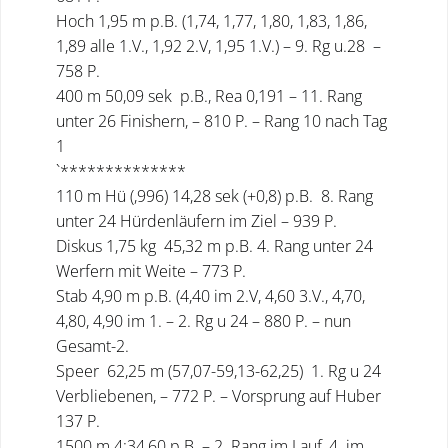
Hoch 1,95 m p.B. (1,74, 1,77, 1,80, 1,83, 1,86,
1,89 alle 1.V., 1,92 2.V, 1,95 1.V.) – 9. Rg u.28 –
758 P.
400 m 50,09 sek p.B., Rea 0,191 – 11. Rang
unter 26 Finishern, – 810 P. – Rang 10 nach Tag
1
`**************
110 m Hü (,996) 14,28 sek (+0,8) p.B. 8. Rang
unter 24 Hürdenläufern im Ziel – 939 P.
Diskus 1,75 kg 45,32 m p.B. 4. Rang unter 24
Werfern mit Weite – 773 P.
Stab 4,90 m p.B. (4,40 im 2.V, 4,60 3.V., 4,70,
4,80, 4,90 im 1. – 2. Rg u 24 – 880 P. – nun
Gesamt-2.
Speer 62,25 m (57,07-59,13-62,25) 1. Rg u 24
Verbliebenen, – 772 P. – Vorsprung auf Huber
137 P.
1500 m 4:34,60 p.B. – 2. Rang im Lauf, 4. im