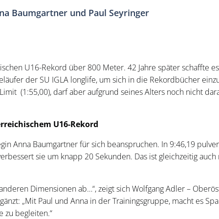
nna Baumgartner und Paul Seyringer
hischen U16-Rekord über 800 Meter. 42 Jahre später schaffte es 
geläufer der SU IGLA longlife, um sich in die Rekordbücher einz
imit (1:55,00), darf aber aufgrund seines Alters noch nicht da
rreichischem U16-Rekord
in Anna Baumgartner für sich beanspruchen. In 9:46,19 pulveri
 verbessert sie um knapp 20 Sekunden. Das ist gleichzeitig a
n anderen Dimensionen ab…“, zeigt sich Wolfgang Adler – Oberö
gänzt: „Mit Paul und Anna in der Trainingsgruppe, macht es Spa
e zu begleiten.“