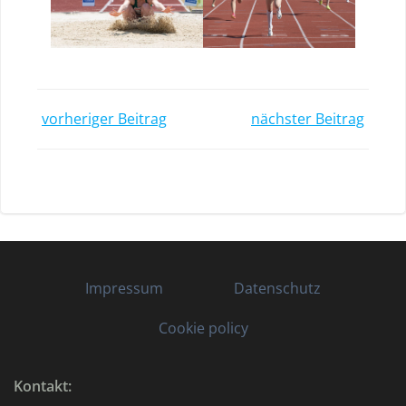
Post
Post
vorheriger Beitrag
nächster Beitrag
navigation
navigatio
Impressum
Datenschutz
Cookie policy
Kontakt: