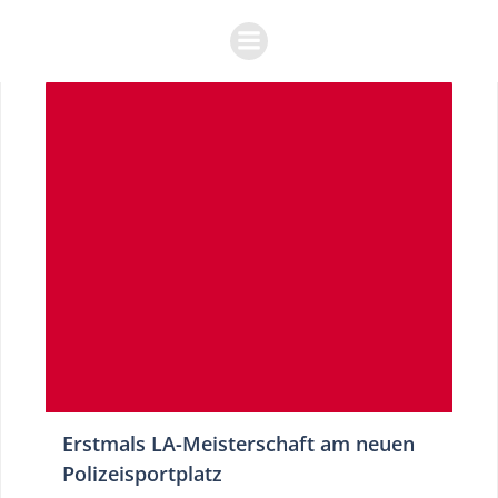
Zum
Inhalt
springen
Erstmals LA-Meisterschaft am neuen
Polizeisportplatz