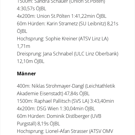
1500m: Sandra Schauer (Union St.Pölten)
4:30,57s ÖJBL
4x200m: Union St.Pölten 1:41,22min ÖJBL
60m Hürden: Karin Strametz (SU Leibnitz) 8,21s
ÖJBL
Hochsprung: Sophie Kreiner (ATSV Linz LA)
1,71m
Dreisprung: Jana Schnabel (ULC Linz Oberbank)
12,10m ÖJBL
Männer
400m: Niklas Strohmayer-Dangl (Leichtathletik
Akademie Eisenstadt) 47,84s ÖJBL
1500m: Raphael Pallitsch (SVS LA) 3:43,40min
4x200m: DSG Wien 1:30,04min ÖJBL
60m Hürden: Dominik Distlberger (UVB
Purgstall) 8,19s ÖJBL
Hochsprung: Lionel-Afan Strasser (ATSV OMV